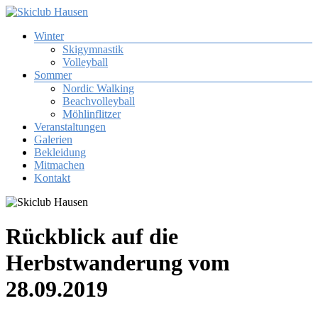
Zum
Inhalt
Menü
Winter
springen
Skiclub
Skigymnastik
Hausen
Volleyball
Sommer
Skiclub
Nordic Walking
Tuniberg
Beachvolleyball
Hausen
Möhlinflitzer
e.
Veranstaltungen
V.
Galerien
Bekleidung
Mitmachen
Kontakt
Rückblick auf die
Herbstwanderung vom
28.09.2019