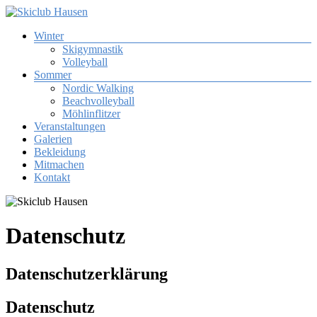
Zum
Inhalt
Menü
Winter
springen
Skiclub
Skigymnastik
Hausen
Volleyball
Sommer
Skiclub
Nordic Walking
Tuniberg
Beachvolleyball
Hausen
Möhlinflitzer
e.
Veranstaltungen
V.
Galerien
Bekleidung
Mitmachen
Kontakt
Datenschutz
Datenschutzerklärung
Datenschutz