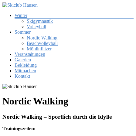
Zum
Inhalt
Menü
Winter
springen
Skiclub
Skigymnastik
Hausen
Volleyball
Sommer
Skiclub
Nordic Walking
Tuniberg
Beachvolleyball
Hausen
Möhlinflitzer
e.
Veranstaltungen
V.
Galerien
Bekleidung
Mitmachen
Kontakt
Nordic Walking
Nordic Walking – Sportlich durch die Idylle
Trainingszeiten: