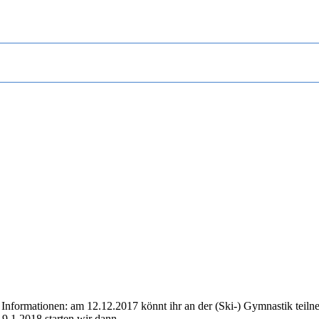
e Informationen: am 12.12.2017 könnt ihr an der (Ski-) Gymnastik teil
9.1.2018 starten wir dann