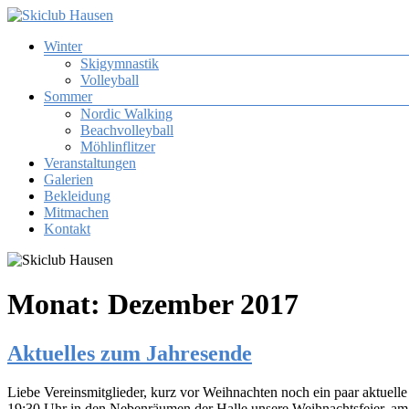
Zum
Inhalt
Menü
Winter
springen
Skiclub
Skigymnastik
Hausen
Volleyball
Sommer
Skiclub
Nordic Walking
Tuniberg
Beachvolleyball
Hausen
Möhlinflitzer
e.
Veranstaltungen
V.
Galerien
Bekleidung
Mitmachen
Kontakt
Monat:
Dezember 2017
Aktuelles zum Jahresende
Liebe Vereinsmitglieder, kurz vor Weihnachten noch ein paar aktuell
19:30 Uhr in den Nebenräumen der Halle unsere Weihnachtsfeier, am 