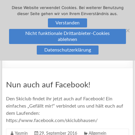
Zum
Diese Website verwendet Cookies. Bei weiterer Benutzung
Inhalt
dieser Seite gehen wir von Ihrem Einverständnis aus.
springen
Skiclub
Verstanden
Menü
Hausen
Nicht funktionale Drittanbieter-Cookies
ablehnen
Skiclub
Datenschutzerklärung
Tuniberg
Monat:
September 2016
Hausen
e.
V.
Nun auch auf Facebook!
Den Skiclub findet ihr jetzt auch auf Facebook! Ein
einfaches „Gefällt mir!“ verbindet uns und hält euch auf
dem Laufenden:
https://www.facebook.com/skiclubhausen/
Yasmin
29. September 2016
Allgemein