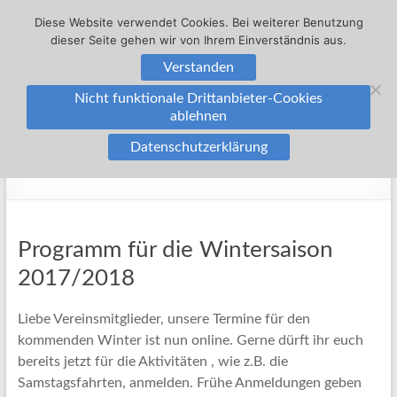
Zum
Diese Website verwendet Cookies. Bei weiterer Benutzung
Inhalt
dieser Seite gehen wir von Ihrem Einverständnis aus.
springen
Skiclub
Verstanden
Menü
Hausen
Nicht funktionale Drittanbieter-Cookies
ablehnen
Skiclub
Datenschutzerklärung
Tuniberg
Monat:
Oktober 2017
Hausen
e.
V.
Programm für die Wintersaison
2017/2018
Liebe Vereinsmitglieder, unsere Termine für den
kommenden Winter ist nun online. Gerne dürft ihr euch
bereits jetzt für die Aktivitäten , wie z.B. die
Samstagsfahrten, anmelden. Frühe Anmeldungen geben