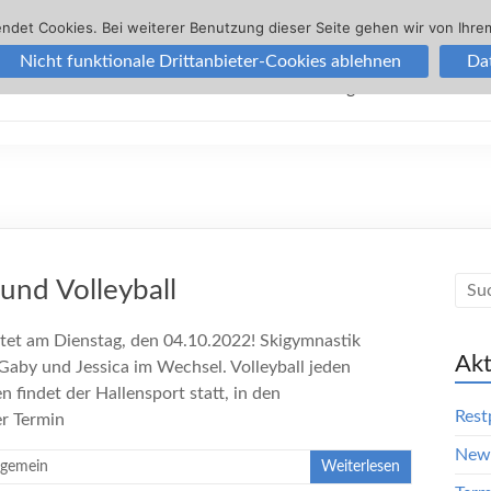
ndet Cookies. Bei weiterer Benutzung dieser Seite gehen wir von Ihrem
Nicht funktionale Drittanbieter-Cookies ablehnen
Da
Winter
Sommer
Veranstaltungen
Galerien
und Volleyball
tet am Dienstag, den 04.10.2022! Skigymnastik
Akt
Gaby und Jessica im Wechsel. Volleyball jeden
 findet der Hallensport statt, in den
Rest
er Termin
News
lgemein
Weiterlesen