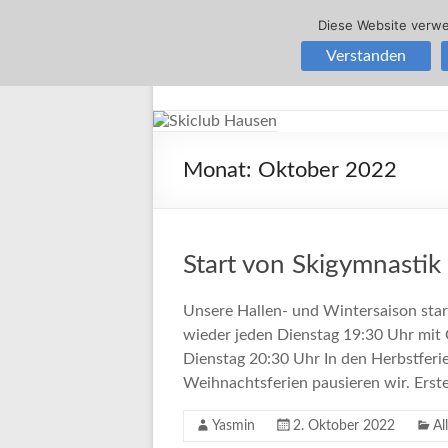
Diese Website verwe
Zum
Verstanden
Inhalt
Skiclub
springen
Hausen
Skiclub
Monat:
Oktober 2022
Tuniberg
Hausen
e.
V.
Start von Skigymnastik 
Unsere Hallen- und Wintersaison star
wieder jeden Dienstag 19:30 Uhr mit 
Dienstag 20:30 Uhr In den Herbstferien
Weihnachtsferien pausieren wir. Erst
Yasmin
2. Oktober 2022
Al