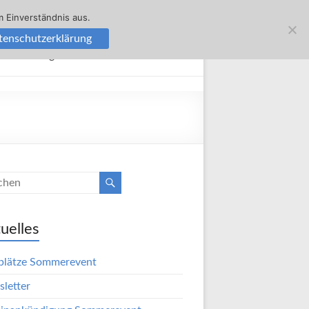
 Einverständnis aus.
tenschutzerklärung
Bekleidung
Mitmachen
Kontakt
uelles
plätze Sommerevent
letter