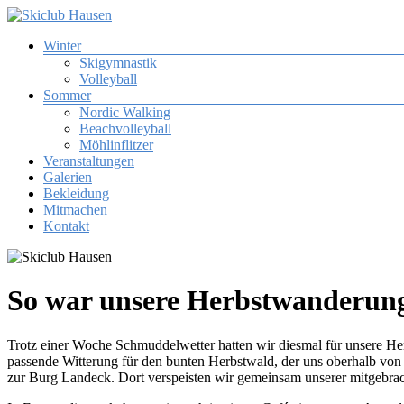
Zum
Inhalt
Menü
Winter
springen
Skiclub
Skigymnastik
Hausen
Volleyball
Sommer
Skiclub
Nordic Walking
Tuniberg
Beachvolleyball
Hausen
Möhlinflitzer
e.
Veranstaltungen
V.
Galerien
Bekleidung
Mitmachen
Kontakt
So war unsere Herbstwanderun
Trotz einer Woche Schmuddelwetter hatten wir diesmal für unsere Herb
passende Witterung für den bunten Herbstwald, der uns oberhalb v
zur Burg Landeck. Dort verspeisten wir gemeinsam unserer mitgebra