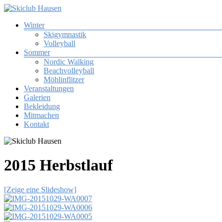
Zum
Inhalt
Menü
Winter
springen
Skiclub
Skigymnastik
Hausen
Volleyball
Sommer
Skiclub
Nordic Walking
Tuniberg
Beachvolleyball
Hausen
Möhlinflitzer
e.
Veranstaltungen
V.
Galerien
Bekleidung
Mitmachen
Kontakt
2015 Herbstlauf
[Zeige eine Slideshow]